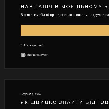
НАВІГАЦІЯ В МОБІЛЬНОМУ Б
В наш час мобільні пристрої стали основним інструментом р
In
Uncategorized
margaret.taylor
August 5, 2026
ЯК ШВИДКО ЗНАЙТИ ВІДПОВІ