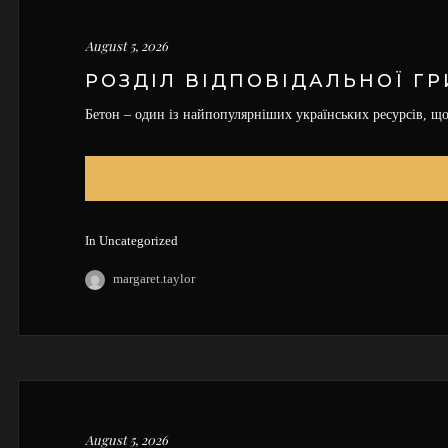
August 5, 2026
РОЗДІЛ ВІДПОВІДАЛЬНОЇ ГР
Бетон – один із найпопулярніших українських ресурсів, щ
In
Uncategorized
margaret.taylor
August 5, 2026