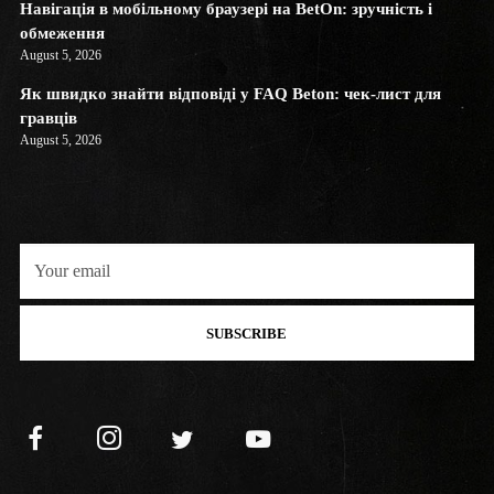
Навігація в мобільному браузері на BetOn: зручність і
обмеження
August 5, 2026
Як швидко знайти відповіді у FAQ Beton: чек‑лист для
гравців
August 5, 2026
SUBSCRIBE